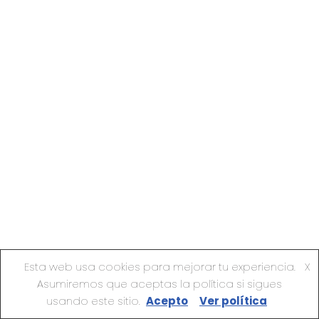
Esta web usa cookies para mejorar tu experiencia.
X
Asumiremos que aceptas la política si sigues
usando este sitio.
Acepto
Ver política
CasaDe Art Gallery