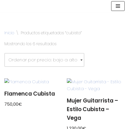
Saltar
al
contenido
Inicio
\
Productos etiquetados “cubista”
Mostrando los 6 resultados
Flamenca Cubista
Mujer Guitarrista –
750,00
€
Estilo Cubista –
Vega
1.230,00
€