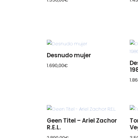
Desnudo mujer
De
1.690,00
€
19
1.8
Geen Titel – Ariel Zachor
To
R.E.L.
Ve
2.890,00
€
3.5