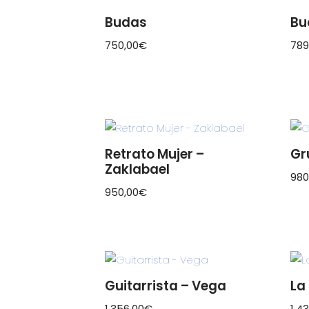
Budas
Bu
750,00
€
789
Retrato Mujer –
Gr
Zaklabael
980
950,00
€
Guitarrista – Vega
La
1.356,00
€
1.4