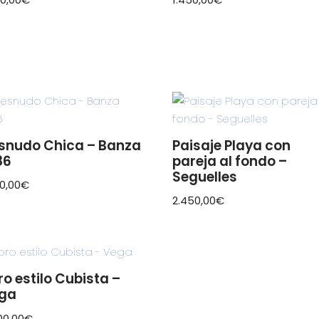
snudo Chica – Banza
Paisaje Playa con
86
pareja al fondo –
Seguelles
60,00
€
2.450,00
€
ro estilo Cubista –
ga
00,00
€