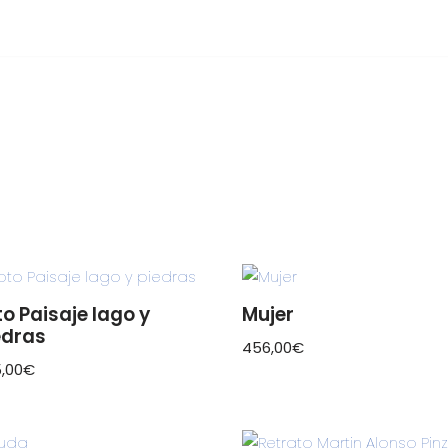
to Paisaje lago y
Mujer
edras
456,00
€
,00
€