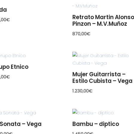
da
Retrato Martin Alons
,00
€
Pinzon – M.V.Muñoz
870,00
€
upo Etnico
Mujer Guitarrista –
,00
€
Estilo Cubista – Vega
1.230,00
€
 Sonata – Vega
Bambu – diptico
30,00
€
1.450,00
€