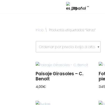
Español
Saltar
al
contenido
Inicio
\
Productos etiquetados “lienzo”
Paisaje Girasoles – C.
Fo
Benolt
pi
4,00
€
345