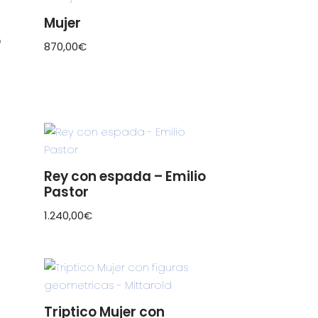
Mujer
o
870,00
€
Rey con espada – Emilio
Pastor
1.240,00
€
Triptico Mujer con