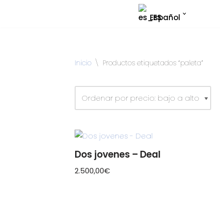
Español
Saltar
al
contenido
Inicio
\
Productos etiquetados “paleta”
Dos jovenes – Deal
2.500,00
€