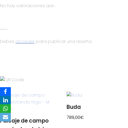
No hay valoraciones aún.
Sé el primero en valorar “Mujer étnica”
Debes
acceder
para publicar una reseña.
Buda
789,00
€
Paisaje de campo