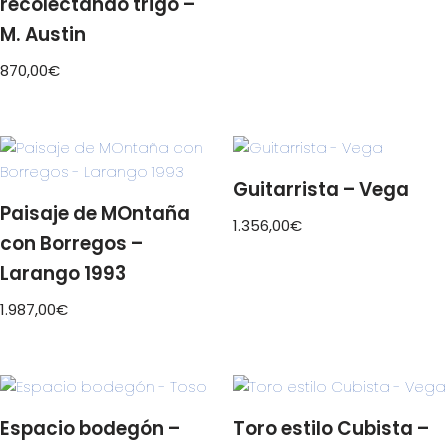
recolectando trigo –
M. Austin
870,00
€
Guitarrista – Vega
Paisaje de MOntaña
1.356,00
€
con Borregos –
Larango 1993
1.987,00
€
Espacio bodegón –
Toro estilo Cubista –