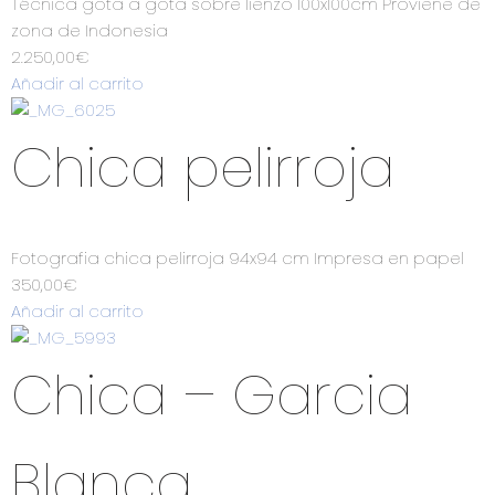
Técnica gota a gota sobre lienzo 100x100cm Proviene de
zona de Indonesia
2.250,00
€
Añadir al carrito
Chica pelirroja
Fotografia chica pelirroja 94x94 cm Impresa en papel
350,00
€
Añadir al carrito
Chica – Garcia
Blanca