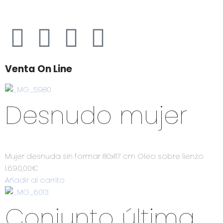
Venta On Line
Desnudo mujer
Mujer desnuda sin formar 80x117 cm Oleo sobre lienzo
1.690,00
€
Añadir al carrito
Conjunto última