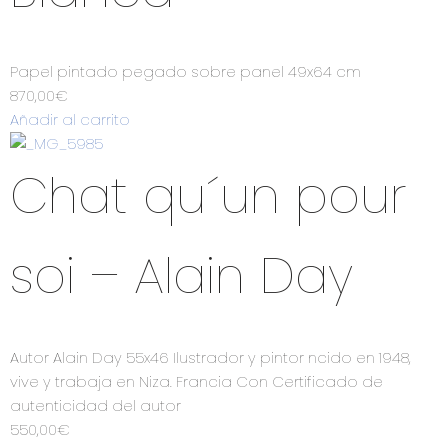
Papel pintado pegado sobre panel 49x64 cm
870,00
€
Añadir al carrito
Chat qu´un pour
soi – Alain Day
Autor Alain Day 55x46 Ilustrador y pintor ncido en 1948,
vive y trabaja en Niza. Francia Con Certificado de
autenticidad del autor
550,00
€