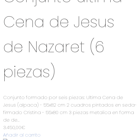
Cena de Jesus
de Nazaret (6
piezas)
Conjunto formado por seis piezas: Ultima Cena de
Jesus (alpaca) - 55x82 cm 2 cuadros pintados en seda-
firmado Cristina - 55x80 cm 3 piezas metalica en forma
de de…
3.450,00
€
Añadir al carrito